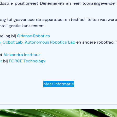
ustrie positioneert Denemarken als een toonaangevende 
ang tot geavanceerde apparatuur en testfaciliteiten van were
telligentie kunt testen:
eling bij
Odense Robotics
b
,
Cobot Lab
,
Autonomous Robotics Lab
en andere robotfacili
et
Alexandra Instituut
er
bij
FORCE Technology
Meer informatie