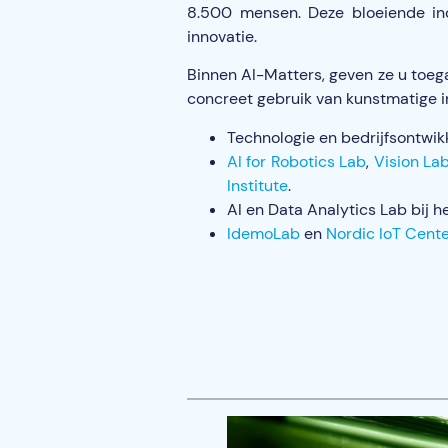
8.500 mensen. Deze bloeiende ind
innovatie.
Binnen AI-Matters, geven ze u toeg
concreet gebruik van kunstmatige in
Technologie en bedrijfsontwikk
AI for Robotics Lab
,
Vision La
Institute
.
AI en Data Analytics Lab bij h
IdemoLab
en
Nordic IoT Cent