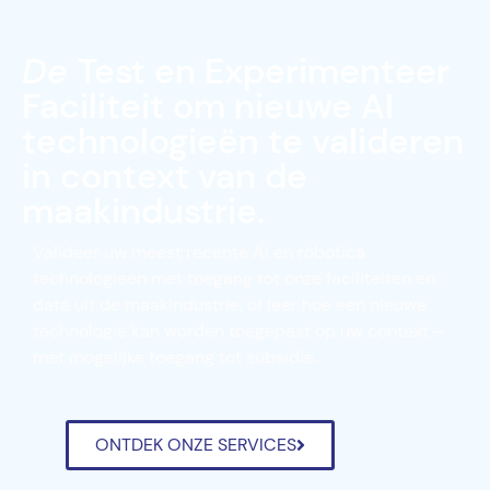
De
Test en Experimenteer
Faciliteit om nieuwe AI
technologieën te valideren
in context van de
maakindustrie.
Valideer uw meest recente AI en robotica
technologieën met toegang tot onze faciliteiten en
data uit de maakindustrie, of leer hoe een nieuwe
technologie kan worden toegepast op uw context –
met mogelijke toegang tot subsidie.
ONTDEK ONZE SERVICES