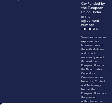
Co-Funded by
the European
Union Under
grant
agreement
number
101100707
Views and opinions
expressed are
however those of
the author(s) only
and do not
necessarily reflect
those of the
European Union or
the Directorate-
General for
Communications
Networks, Content
and Technology.
Neither the
European Union nor
the granting
authority can be
held responsible
for them.