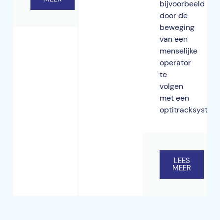
bijvoorbeeld
door de
beweging
van een
menselijke
operator
te
volgen
met een
optitracksystee
LEES
MEER