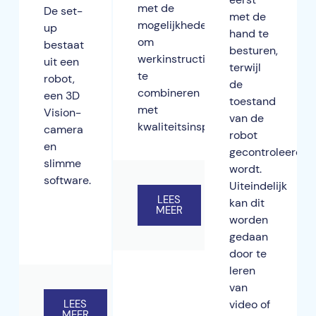
met de
De set-
met de
mogelijkheden
up
hand te
om
bestaat
besturen,
werkinstructies
uit een
terwijl
te
robot,
de
combineren
een 3D
toestand
met
Vision-
van de
kwaliteitsinspectie.
camera
robot
en
gecontroleerd
slimme
wordt.
software.
Uiteindelijk
LEES
kan dit
MEER
worden
gedaan
door te
leren
van
video of
LEES
MEER