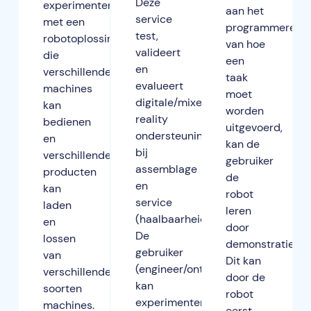
Deze
experimenteren
aan het
service
met een
programmeren
test,
robotoplossing
van hoe
valideert
die
een
en
verschillende
taak
evalueert
machines
moet
digitale/mixed
kan
worden
reality
bedienen
uitgevoerd,
ondersteuning
en
kan de
bij
verschillende
gebruiker
assemblage
producten
de
en
kan
robot
service
laden
leren
(haalbaarheid).
en
door
De
lossen
demonstratie.
gebruiker
van
Dit kan
(engineer/ontwikkelaar)
verschillende
door de
kan
soorten
robot
experimenteren
machines.
eerst