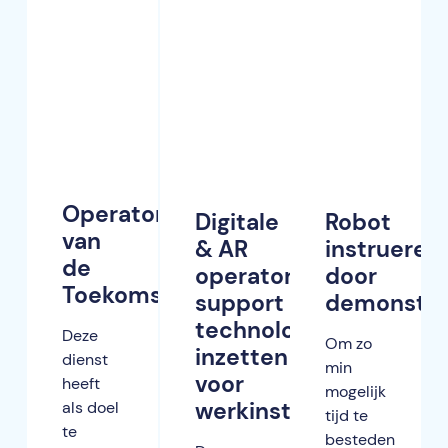
Operator
Digitale
Robot
van
& AR
instrueren
de
operator
door
Toekomst
support
demonstra
technologieën
Deze
Om zo
inzetten
dienst
min
voor
heeft
mogelijk
werkinstructies
als doel
tijd te
te
besteden