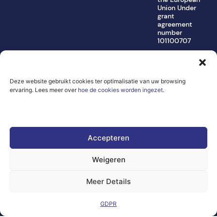
Union Under
grant
agreement
number
101100707
Views and opinions
expressed are
however those of
the author(s) only
Deze website gebruikt cookies ter optimalisatie van uw browsing
and do not
ervaring. Lees meer over
hoe de cookies worden ingezet
.
necessarily reflect
those of the
European Union or
the Directorate-
General for
Communications
Accepteren
Networks, Content
and Technology.
Neither the
Weigeren
European Union nor
the granting
Meer Details
authority can be
held responsible
for them.
GDPR
© copyright