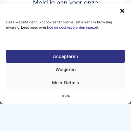
Meld je aan voor onze
nieuwsbrief en ontvang al het
laatste nieuws en
Deze website gebruikt cookies ter optimalisatie van uw browsing
evenementen van de AI-
ervaring. Lees meer over
hoe de cookies worden ingezet
.
MATTERS community.
INSCHRIJVEN
Accepteren
Weigeren
Meer Details
Wettelijke
Contact
GDPR
kennisgeving
Veelgestelde
GDPR
vragen
Sitemap
Co-Funded by
the European