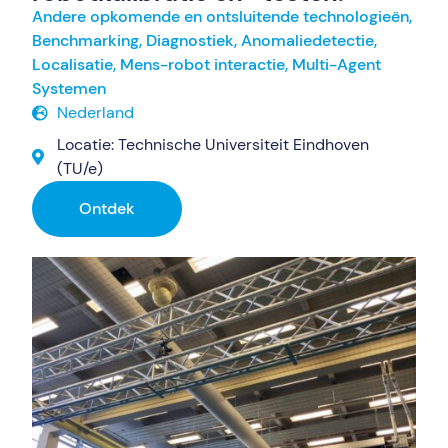
Andere opkomende en ontsluitende technologieën
,
Benchmarking
,
Diagnostiek, Anomaliedetectie
,
Localisatie
,
Mens-robot interactie
,
Multi-Agent
Systemen
Nederland
Locatie: Technische Universiteit Eindhoven
(TU/e)
Ontdek