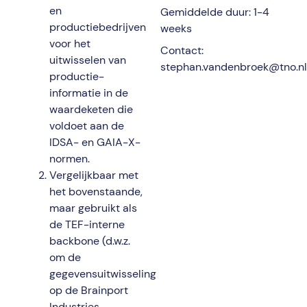
en
Gemiddelde duur: 1-4
productiebedrijven
weeks
voor het
Contact:
uitwisselen van
stephan.vandenbroek@tno.nl
productie-
informatie in de
waardeketen die
voldoet aan de
IDSA- en GAIA-X-
normen.
Vergelijkbaar met
het bovenstaande,
maar gebruikt als
de TEF-interne
backbone (d.w.z.
om de
gegevensuitwisseling
op de Brainport
Industries