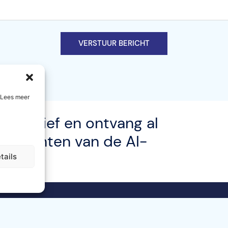
VERSTUUR BERICHT
. Lees meer
euwsbrief en ontvang al
enementen van de AI-
tails
lijke kennisgeving
Co-Funded by the European 
R
Sitemap