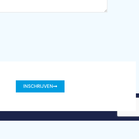
INSCHRIJVEN
Union Under grant agreement number 101100707