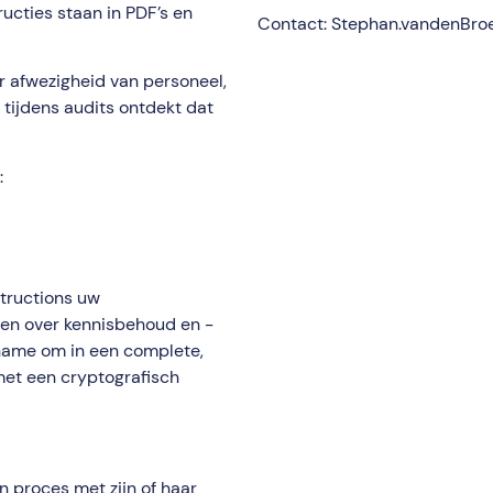
cties staan ​​in PDF’s en
Contact: Stephan.vandenBr
or afwezigheid van personeel,
 tijdens audits ontdekt dat
:
structions uw
den over kennisbehoud en -
pname om in een complete,
 met een cryptografisch
proces met zijn of haar