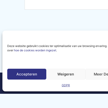
Deze website gebruikt cookies ter optimalisatie van uw browsing ervaring
over
hoe de cookies worden ingezet
.
Meld je aan voor onze ni
het laatste nieuws en ev
MATTERS community.
Accepteren
Weigeren
Meer De
GDPR
Contact
Wette
GDP